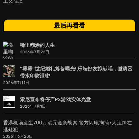
主义性质
最后再看看
稀里糊涂的人生
2026年7月22日
“霉霉”世纪婚礼筹备曝光! 乐坛好友拟献唱，邀请函
带水印防泄密
2026年7月1日
索尼宣布将停产PS游戏实体光盘
2026年7月1日
香港机场发生700万港元金条劫案 警方闪电拘捕7人追缉在
逃疑犯
2026年6月20日