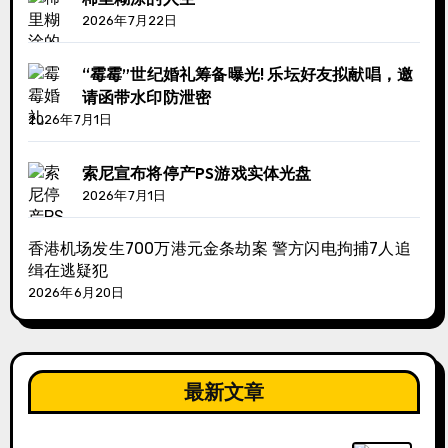
2026年7月22日
“霉霉”世纪婚礼筹备曝光! 乐坛好友拟献唱，邀
请函带水印防泄密
2026年7月1日
索尼宣布将停产PS游戏实体光盘
2026年7月1日
香港机场发生700万港元金条劫案 警方闪电拘捕7人追
缉在逃疑犯
2026年6月20日
最新文章