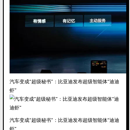
汽车变成“超级秘书”：比亚迪发布超级智能体“迪迪
虾”
汽车变成“超级秘书”：比亚迪发布超级智能体“迪迪
虾”