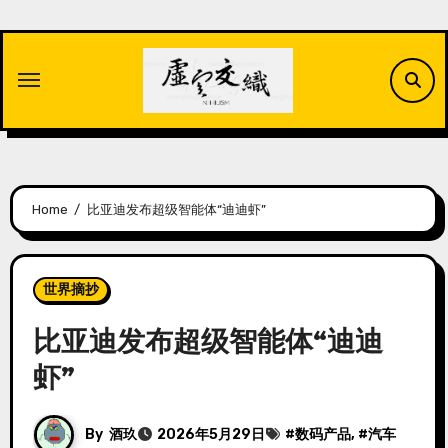
Skip
to
content
Home
比亚迪发布超级智能体“迪迪虾”
世界摘抄
比亚迪发布超级智能体“迪迪
虾”
By
酒玖
2026年5月29日
#
数码产品
, #
汽车