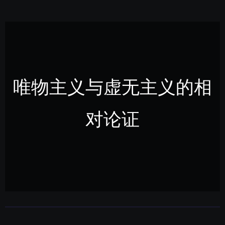
唯物主义与虚无主义的相
对论证