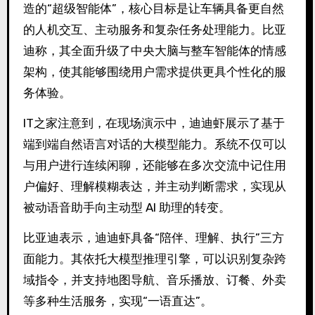
造的“超级智能体”，核心目标是让车辆具备更自然
的人机交互、主动服务和复杂任务处理能力。比亚
迪称，其全面升级了中央大脑与整车智能体的情感
架构，使其能够围绕用户需求提供更具个性化的服
务体验。
IT之家注意到，在现场演示中，迪迪虾展示了基于
端到端自然语言对话的大模型能力。系统不仅可以
与用户进行连续闲聊，还能够在多次交流中记住用
户偏好、理解模糊表达，并主动判断需求，实现从
被动语音助手向主动型 AI 助理的转变。
比亚迪表示，迪迪虾具备“陪伴、理解、执行”三方
面能力。其依托大模型推理引擎，可以识别复杂跨
域指令，并支持地图导航、音乐播放、订餐、外卖
等多种生活服务，实现“一语直达”。