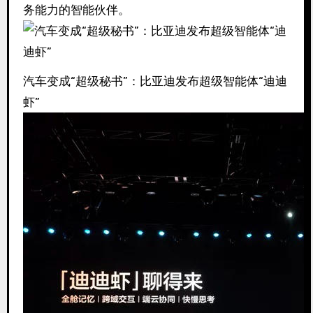
务能力的智能伙伴。
汽车变成“超级秘书”：比亚迪发布超级智能体“迪迪
虾”