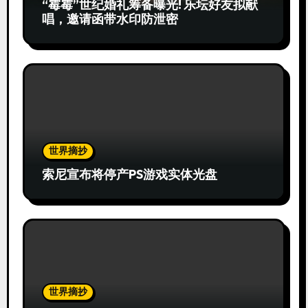
“霉霉”世纪婚礼筹备曝光! 乐坛好友拟献
唱，邀请函带水印防泄密
世界摘抄
索尼宣布将停产PS游戏实体光盘
世界摘抄